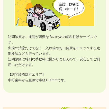
最終受付につきましては、17時30分までとなります。
患者様にはご不便おかけいたしますが、ご理解とご協力の程よろし
くお願い致します。
訪問診療は、通院が困難な方のための歯科往診サービスで
す。
虫歯の治療だけでなく、入れ歯やお口健康をチェックする定
期検診なども行っています。
訪問診療に特別な手数料は掛かりませんので、安心してご利
用いただけます。
【訪問診療対応エリア】
中町歯科から直線で半径16Kmmです。
2026.05.01
お知らせ
令和8年6月のお知らせ